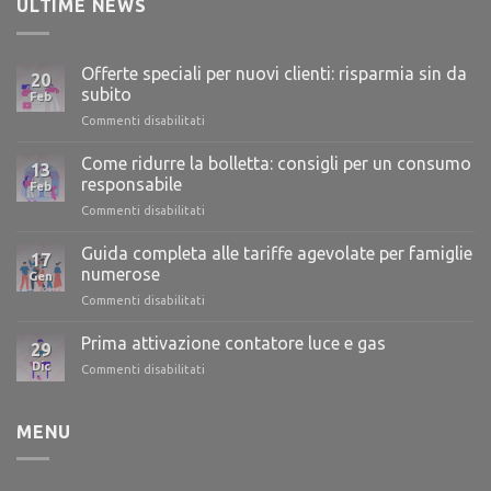
ULTIME NEWS
Offerte speciali per nuovi clienti: risparmia sin da
20
subito
Feb
Commenti disabilitati
su
Offerte
speciali
Come ridurre la bolletta: consigli per un consumo
13
per
responsabile
Feb
nuovi
Commenti disabilitati
su
clienti:
Come
risparmia
ridurre
Guida completa alle tariffe agevolate per famiglie
sin
17
la
da
numerose
Gen
bolletta:
subito
Commenti disabilitati
su
consigli
Guida
per
completa
Prima attivazione contatore luce e gas
un
29
alle
consumo
Dic
Commenti disabilitati
su
tariffe
responsabile
Prima
agevolate
attivazione
per
contatore
MENU
famiglie
luce
numerose
e
gas